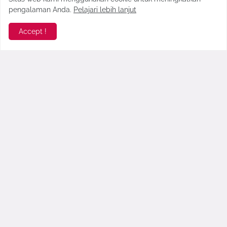
pengalaman Anda.
Pelajari lebih lanjut
Accept !
Butuh Liburan? Berikut Acara
Inilah Jadwal Karapan Sapi
Keren di Hari Jadi Bangkalan ke-
Madura 2018 | Piala Presiden
487
October 04, 2018
October 04, 2018
Ramaikan Hari Santri, PCNU
Jadwal Event Hari Jadi
Pamekasan Gelar Ragam Acara
Pamekasan Ke-487
September 20, 2018
October 12, 2017
Komentar Terbaru >
seo178