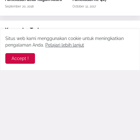
September 20, 2018
October 12, 2017
Komentar Terbaru >
Situs web kami menggunakan cookie untuk meningkatkan
seo178
pengalaman Anda.
Pelajari lebih lanjut
Gopek Blog benar-benar menghadirkan esensi angkrin...
Accept !
Faridah Yasmin
Napa gik aktif akadiyeh dimin plat m. Salam dari c...
Anonymous
High variance slots pay out fewer instances, howev...
Sekarkelana
referensi yang menarik! Perlu ditambah tempat kuli...
Hastag #