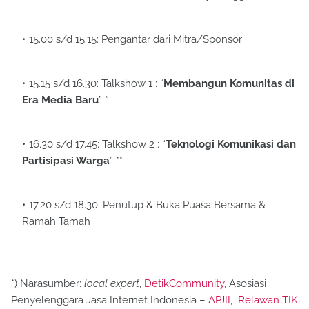
15.00 s/d 15.15: Pengantar dari Mitra/Sponsor
15.15 s/d 16.30: Talkshow 1 : “
Membangun Komunitas di
Era Media Baru
” *
16.30 s/d 17.45: Talkshow 2 : “
Teknologi Komunikasi dan
Partisipasi Warga
” **
17.20 s/d 18.30: Penutup & Buka Puasa Bersama &
Ramah Tamah
*) Narasumber:
local expert
,
DetikCommunity
, Asosiasi
Penyelenggara Jasa Internet Indonesia –
APJII
,
Relawan TIK