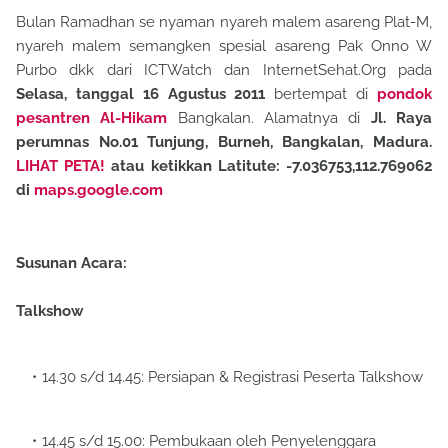
Bulan Ramadhan se nyaman nyareh malem asareng Plat-M,
nyareh malem semangken spesial asareng Pak Onno W
Purbo dkk dari ICTWatch dan InternetSehat.Org pada
Selasa, tanggal 16 Agustus 2011
bertempat di
pondok
pesantren Al-Hikam
Bangkalan. Alamatnya di
Jl. Raya
perumnas No.01 Tunjung, Burneh, Bangkalan, Madura.
LIHAT PETA!
atau ketikkan Latitute: -7.036753,112.769062
di
maps.google.com
Susunan Acara:
Talkshow
14.30 s/d 14.45: Persiapan & Registrasi Peserta Talkshow
14.45 s/d 15.00: Pembukaan oleh Penyelenggara