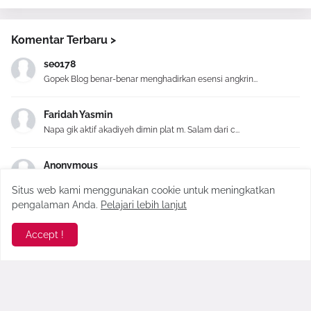
Komentar Terbaru >
seo178
Gopek Blog benar-benar menghadirkan esensi angkrin...
Faridah Yasmin
Napa gik aktif akadiyeh dimin plat m. Salam dari c...
Anonymous
High variance slots pay out fewer instances, howev...
Situs web kami menggunakan cookie untuk meningkatkan
pengalaman Anda.
Pelajari lebih lanjut
Sekarkelana
referensi yang menarik! Perlu ditambah tempat kuli...
Accept !
Hastag #
Alam
(3)
Bali
(1)
Bangkalan
(141)
Bisnis
(3)