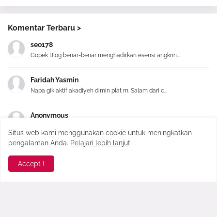
Komentar Terbaru >
seo178
Gopek Blog benar-benar menghadirkan esensi angkrin...
Faridah Yasmin
Napa gik aktif akadiyeh dimin plat m. Salam dari c...
Anonymous
High variance slots pay out fewer instances, howev...
Situs web kami menggunakan cookie untuk meningkatkan
pengalaman Anda.
Pelajari lebih lanjut
Sekarkelana
referensi yang menarik! Perlu ditambah tempat kuli...
Accept !
Hastag #
Alam
(3)
Bali
(1)
Bangkalan
(141)
Bisnis
(3)