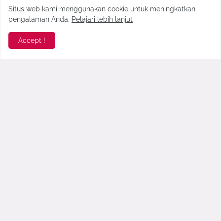
Komentar Terbaru >
Situs web kami menggunakan cookie untuk meningkatkan
pengalaman Anda.
Pelajari lebih lanjut
seo178
Gopek Blog benar-benar menghadirkan esensi angkrin...
Accept !
Faridah Yasmin
Napa gik aktif akadiyeh dimin plat m. Salam dari c...
Anonymous
High variance slots pay out fewer instances, howev...
Sekarkelana
referensi yang menarik! Perlu ditambah tempat kuli...
Hastag #
Alam
(3)
Bali
(1)
Bangkalan
(141)
Bisnis
(3)
Blogger
(32)
Blogger Madura
(21)
Madura
(236)