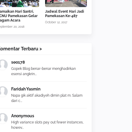
amaikan Hari Santri,
Jadwal Event Hari Jadi
CNU Pamekasan Gelar
Pamekasan Ke-487
agam Acara
October 12, 2017
eptember 20, 2018
omentar Terbaru >
seo178
Gopek Blog benar-benar menghadirkan
esensi angkrin...
Faridah Yasmin
Napa gik aktif akadiyeh dimin plat m. Salam
dari c...
Anonymous
High variance slots pay out fewer instances,
howev...