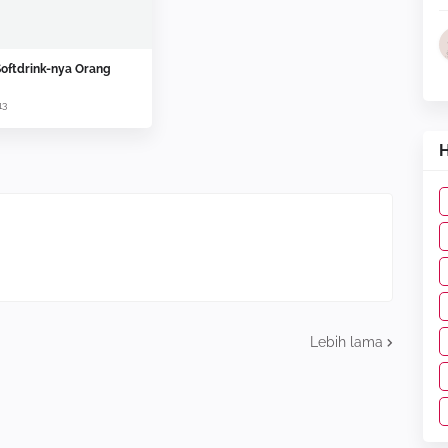
Softdrink-nya Orang
13
H
Lebih lama