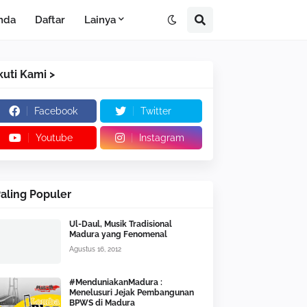
nda
Daftar
Lainya
kuti Kami >
Facebook
Twitter
Youtube
Instagram
aling Populer
Ul-Daul, Musik Tradisional
Madura yang Fenomenal
Agustus 16, 2012
#MenduniakanMadura :
Menelusuri Jejak Pembangunan
BPWS di Madura