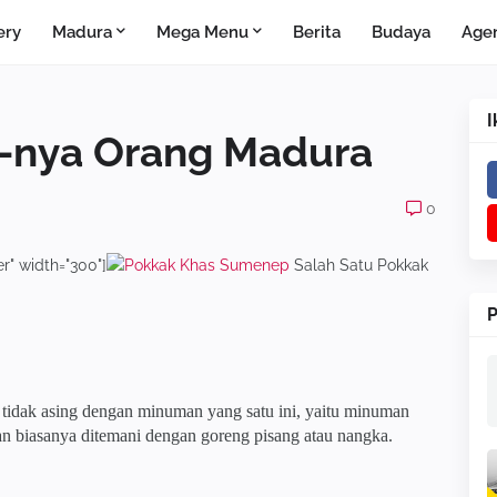
ery
Madura
Mega Menu
Berita
Budaya
Age
I
k-nya Orang Madura
0
r" width="300"]
Salah Satu Pokkak
P
 tidak asing dengan minuman yang satu ini, yaitu minuman
an biasanya ditemani dengan goreng pisang atau nangka.