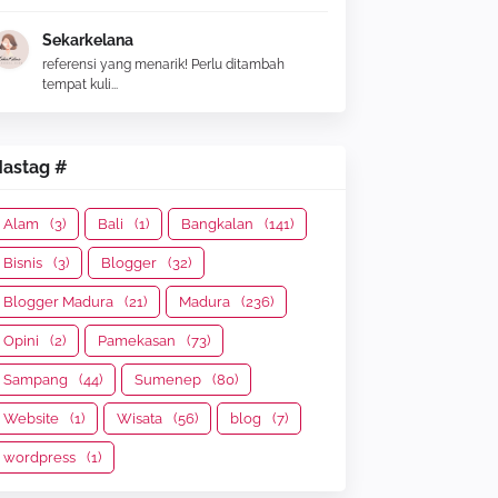
Sekarkelana
referensi yang menarik! Perlu ditambah
tempat kuli...
astag #
Alam
(3)
Bali
(1)
Bangkalan
(141)
Bisnis
(3)
Blogger
(32)
Blogger Madura
(21)
Madura
(236)
Opini
(2)
Pamekasan
(73)
Sampang
(44)
Sumenep
(80)
Website
(1)
Wisata
(56)
blog
(7)
wordpress
(1)