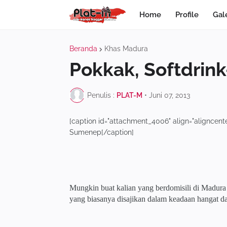
Home
Profile
Gal
Beranda
Khas Madura
Pokkak, Softdrin
Penulis :
PLAT-M
•
Juni 07, 2013
[caption id="attachment_4006" align="aligncente
Sumenep[/caption]
Mungkin buat kalian yang berdomisili di Madura
yang biasanya disajikan dalam keadaan hangat d