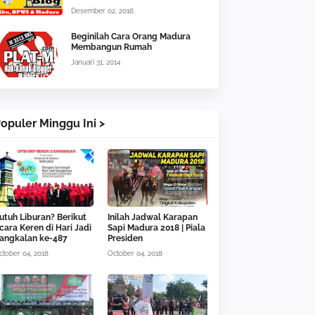
Desember 02, 2016
Beginilah Cara Orang Madura
Membangun Rumah
Januari 31, 2014
opuler Minggu Ini >
utuh Liburan? Berikut
Inilah Jadwal Karapan
cara Keren di Hari Jadi
Sapi Madura 2018 | Piala
angkalan ke-487
Presiden
ctober 04, 2018
October 04, 2018