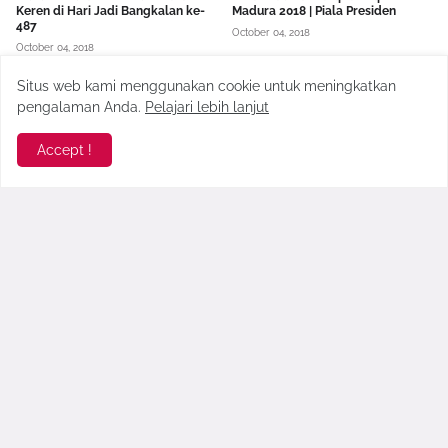
Keren di Hari Jadi Bangkalan ke-
Madura 2018 | Piala Presiden
487
October 04, 2018
October 04, 2018
Situs web kami menggunakan cookie untuk meningkatkan
pengalaman Anda.
Pelajari lebih lanjut
Accept !
Ramaikan Hari Santri, PCNU
Jadwal Event Hari Jadi
Pamekasan Gelar Ragam Acara
Pamekasan Ke-487
September 20, 2018
October 12, 2017
Komentar Terbaru >
seo178
Gopek Blog benar-benar menghadirkan esensi angkrin...
Faridah Yasmin
Napa gik aktif akadiyeh dimin plat m. Salam dari c...