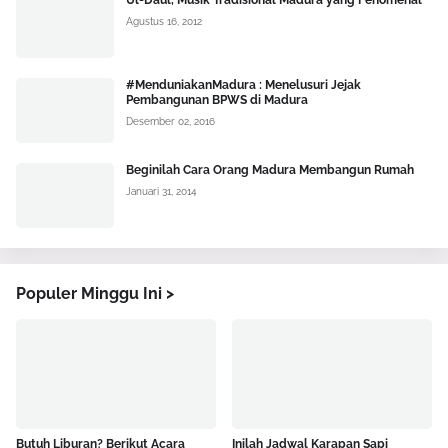
Ul-Daul, Musik Tradisional Madura yang Fenomenal
Agustus 16, 2012
#MenduniakanMadura : Menelusuri Jejak
Pembangunan BPWS di Madura
Desember 02, 2016
Beginilah Cara Orang Madura Membangun Rumah
Januari 31, 2014
Populer Minggu Ini >
Butuh Liburan? Berikut Acara
Inilah Jadwal Karapan Sapi