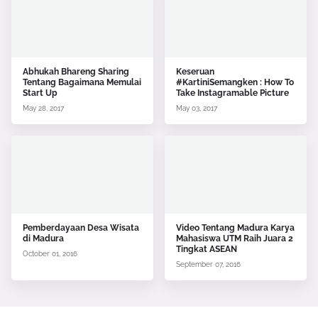
Abhukah Bhareng Sharing
Keseruan
Tentang Bagaimana Memulai
#KartiniSemangken : How To
Start Up
Take Instagramable Picture
May 28, 2017
May 03, 2017
Pemberdayaan Desa Wisata
Video Tentang Madura Karya
di Madura
Mahasiswa UTM Raih Juara 2
Tingkat ASEAN
October 01, 2016
September 07, 2016